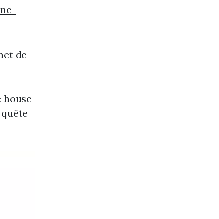
ne-
net de
e
e house
 quête