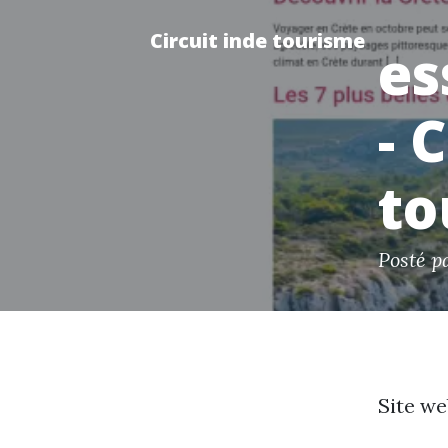
Circuit inde tourisme
es
- 
to
Posté p
Site we