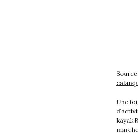
Source
calanq
Une foi
d'activ
kayak.R
marche,