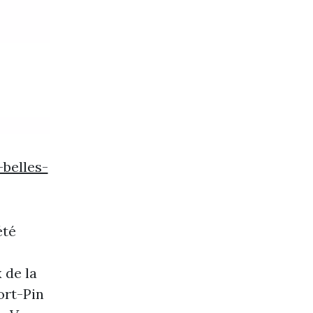
belles-
été
 de la
ort-Pin