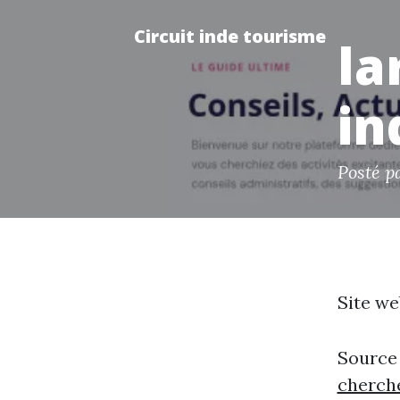
Circuit inde tourisme
la
in
Posté p
Site we
Source
cherche