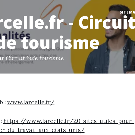
SITEM
rcelle.fr - Circui
de tourisme
ar Circuit inde tourisme
b :
www.larcelle.fr/
 :
https://www.larcelle.fr/20-sites-utiles-pour-
r-du-travail-aux-etats-unis/