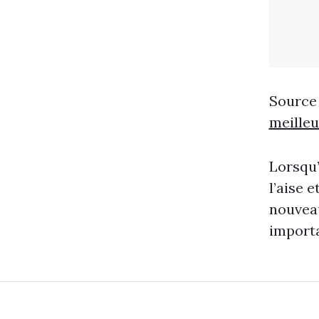
Source
meille
Lorsqu’
l’aise
nouveau
importa